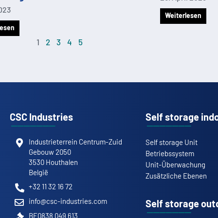
2023
Weiterlesen
lesen
1
2
3
4
5
CSC Industries
Self storage ind
Industrieterrein Centrum-Zuid
Self storage Unit
Gebouw 2050
Betriebssystem
3530 Houthalen
Unit-Überwachung
België
Zusätzliche Ebenen
+32 11 32 16 72
info@csc-industries.com
Self storage out
BE0838 049 613