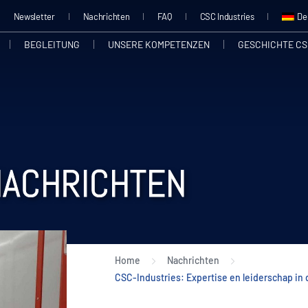
Newsletter
Nachrichten
FAQ
CSC Industries
De
BEGLEITUNG
UNSERE KOMPETENZEN
GESCHICHTE CS
NACHRICHTEN
Home
Nachrichten
CSC-Industries: Expertise en leiderschap in d