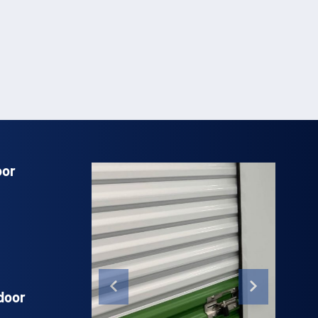
oor
door