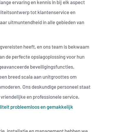
ange ervaring en kennis in bij elk aspect
iliteitsontwerp tot klantenservice en
ar uitmuntendheid in alle gebieden van
agvereisten heeft, en ons team is bekwaam
 van de perfecte opslagoplossing voor hun
eavanceerde beveiligingsfuncties,
een breed scala aan unitgroottes om
mmoderen. Ons deskundige personeel staat
 vriendelijke en professionele service,
iteit probleemloos en gemakkelijk
tie, installatie en management hebben we