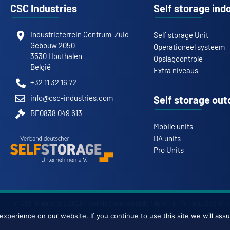
CSC Industries
Self storage ind
Industrieterrein Centrum-Zuid
Self storage Unit
Gebouw 2050
Operationeel systeem
3530 Houthalen
Opslagcontrole
België
Extra niveaus
+32 11 32 16 72
info@csc-industries.com
Self storage out
BE0838 049 613
Mobile units
DA units
Pro Units
© CSC Industries 2026 |
Servicevoorwaarden (EN)
| BTW : BE0838 049
xperience on our website. If you continue to use this site we will assu