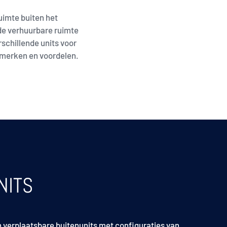
uimte buiten het
de verhuurbare ruimte
schillende units voor
nmerken en voordelen.
NITS
n verplaatsbare buitenunits met configuraties van