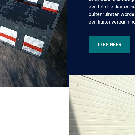
één tot drie deuren 
buitenruimten worden
een buitenvergunning
LEES MEER