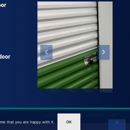
oor
door
 613
Gemaakt met ❤ door
me that you are happy with it.
OK